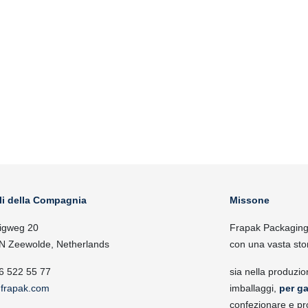
li della Compagnia
Missone
igweg 20
Frapak Packaging, 
N Zeewolde, Netherlands
con una vasta sto
6 522 55 77
sia nella produzio
frapak.com
imballaggi,
per ga
confezionare e pr