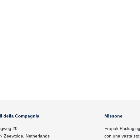
li della Compagnia
Missone
igweg 20
Frapak Packaging, 
N Zeewolde, Netherlands
con una vasta sto