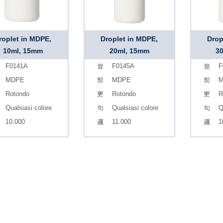
roplet in MDPE,
Droplet in MDPE,
Drop
10ml, 15mm
20ml, 15mm
3
F0141A
F0145A
F
MDPE
MDPE
M
Rotondo
Rotondo
R
Qualsiasi colore
Qualsiasi colore
Q
10.000
11.000
1