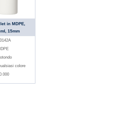
let in MDPE,
0ml, 15mm
0142A
DPE
otondo
ualsiasi colore
0.000