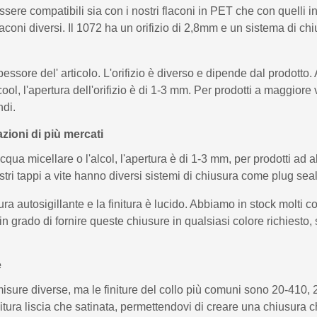
essere compatibili sia con i nostri flaconi in PET che con quelli i
coni diversi. Il 1072 ha un orifizio di 2,8mm e un sistema di chi
spessore del' articolo. L'orifizio è diverso e dipende dal prodott
cool, l'apertura dell'orifizio è di 1-3 mm. Per prodotti a maggior
ndi.
zioni di più mercati
cqua micellare o l'alcol, l'apertura è di 1-3 mm, per prodotti ad
ostri tappi a vite hanno diversi sistemi di chiusura come plug seal
a autosigillante e la finitura è lucido. Abbiamo in stock molti co
in grado di fornire queste chiusure in qualsiasi colore richiesto
e
misure diverse, ma le finiture del collo più comuni sono 20-410
nitura liscia che satinata, permettendovi di creare una chiusura c