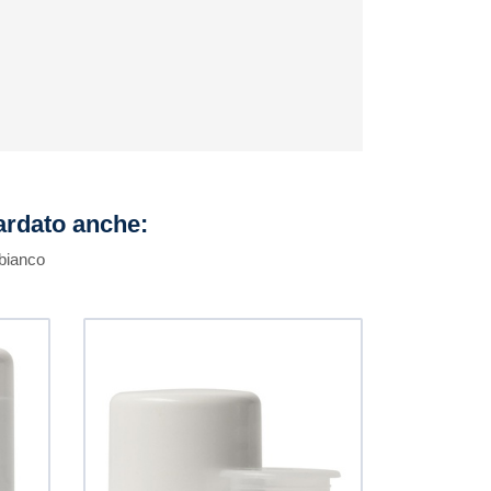
uardato anche:
 bianco