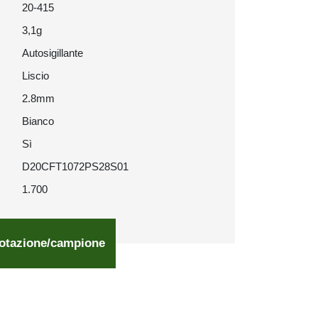
20-415
3,1g
Autosigillante
Liscio
2.8mm
Bianco
Sì
D20CFT1072PS28S01
1.700
otazione/campione