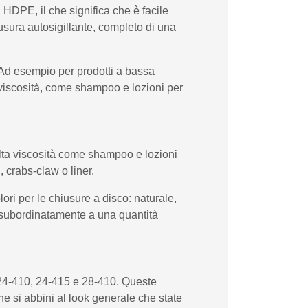
n HDPE, il che significa che è facile
usura autosigillante, completo di una
o. Ad esempio per prodotti a bassa
e viscosità, come shampoo e lozioni per
 alta viscosità come shampoo e lozioni
, crabs-claw o liner.
lori per le chiusure a disco: naturale,
, subordinatamente a una quantità
, 24-410, 24-415 e 28-410. Queste
he si abbini al look generale che state