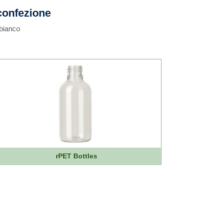
confezione
 bianco
rPET Bottles