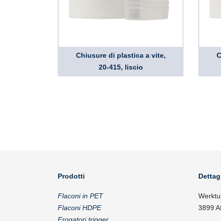
Chiusure di plastica a vite,
C
20-415, liscio
Prodotti
Dettag
Flaconi in PET
Werktu
Flaconi HDPE
3899 A
Erogatori trigger