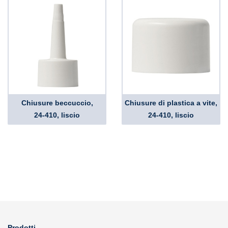
Chiusure beccuccio,
Chiusure di plastica a vite,
24-410, liscio
24-410, liscio
Prodotti