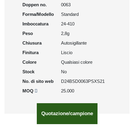
Doppen no.
0063
Forma/Modello
Standard
Imboccatura
24-410
Peso
2,8g
Chiusura
Autosigillante
Finitura
Liscio
Colore
Qualsiasi colore
Stock
No
No. di sito web
D24BSD0063PSXS21
MOQ
25.000
Quotazione/campione