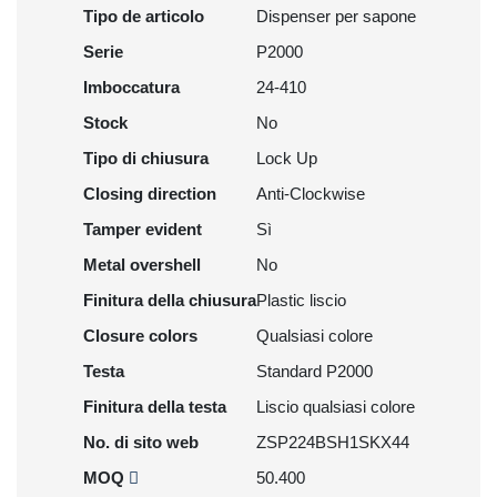
Tipo de articolo
Dispenser per sapone
Serie
P2000
Imboccatura
24-410
Stock
No
Tipo di chiusura
Lock Up
Closing direction
Anti-Clockwise
Tamper evident
Sì
Metal overshell
No
Finitura della chiusura
Plastic liscio
Closure colors
Qualsiasi colore
Testa
Standard P2000
Finitura della testa
Liscio qualsiasi colore
No. di sito web
ZSP224BSH1SKX44
MOQ
50.400