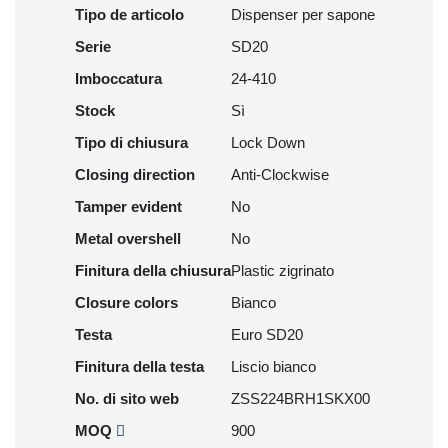
Tipo de articolo
Dispenser per sapone
Serie
SD20
Imboccatura
24-410
Stock
Sì
Tipo di chiusura
Lock Down
Closing direction
Anti-Clockwise
Tamper evident
No
Metal overshell
No
Finitura della chiusura
Plastic zigrinato
Closure colors
Bianco
Testa
Euro SD20
Finitura della testa
Liscio bianco
No. di sito web
ZSS224BRH1SKX00
MOQ
900