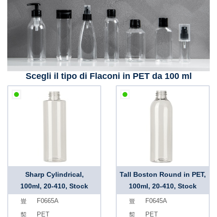
Scegli il tipo di Flaconi in PET da 100 ml
Sharp Cylindrical,
Tall Boston Round in PET,
100ml, 20-410, Stock
100ml, 20-410, Stock
F0665A
F0645A
PET
PET