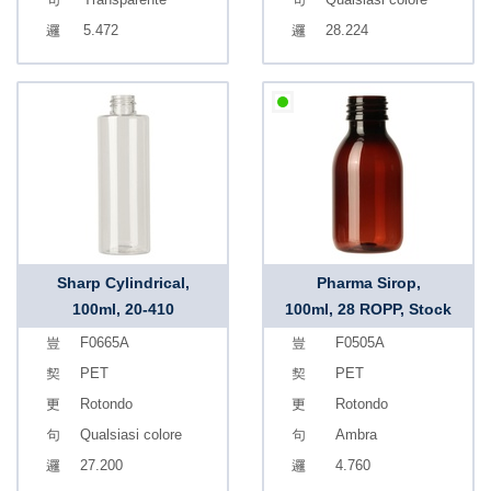
5.472
28.224
Sharp Cylindrical,
Pharma Sirop,
100ml, 20-410
100ml, 28 ROPP, Stock
F0665A
F0505A
PET
PET
Rotondo
Rotondo
Qualsiasi colore
Ambra
27.200
4.760