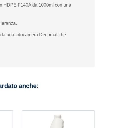
one in HDPE F140A da 1000ml con una
lleranza.
nea da una fotocamera Decomat che
uardato anche: