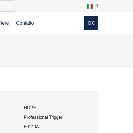
Fiere
Contatto
0
HDPE
Professional Trigger
F0140A