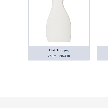
Flat Trigger,
250ml, 28-410