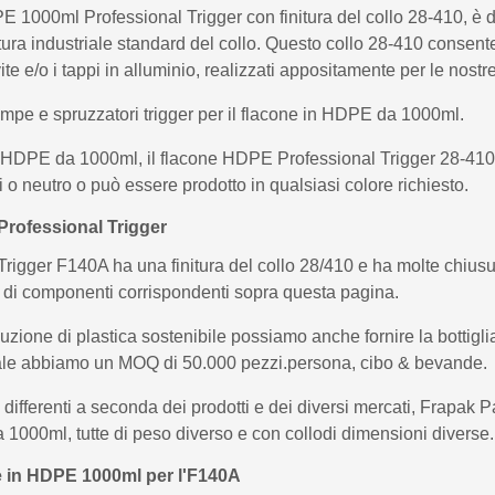
PE 1000ml Professional Trigger con finitura del collo 28-410, è d
tura industriale standard del collo. Questo collo 28-410 consente
vite e/o i tappi in alluminio, realizzati appositamente per le nos
mpe e spruzzatori trigger per il flacone in HDPE da 1000ml.
 in HDPE da 1000ml, il flacone HDPE Professional Trigger 28-41
 o neutro o può essere prodotto in qualsiasi colore richiesto.
 Professional Trigger
igger F140A ha una finitura del collo 28/410 e ha molte chiusure
a di componenti corrispondenti sopra questa pagina.
luzione di plastica sostenibile possiamo anche fornire la bottig
le abbiamo un MOQ di 50.000 pezzi.persona, cibo & bevande.
 differenti a seconda dei prodotti e dei diversi mercati, Frapak
1000ml, tutte di peso diverso e con collodi dimensioni diverse.
lie in HDPE 1000ml per l'F140A