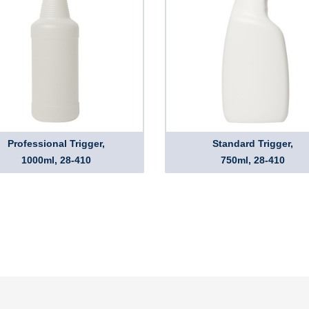
Professional Trigger,
Standard Trigger,
1000ml, 28-410
750ml, 28-410