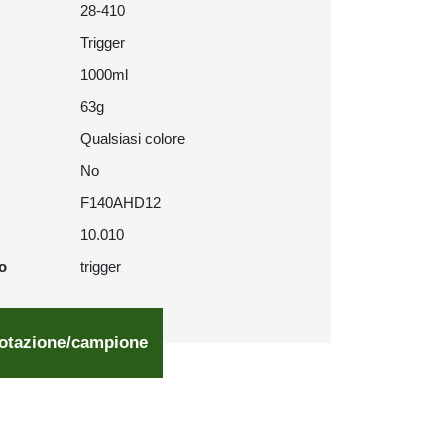
28-410
Trigger
1000ml
63g
Qualsiasi colore
No
F140AHD12
10.010
o
trigger
otazione/campione