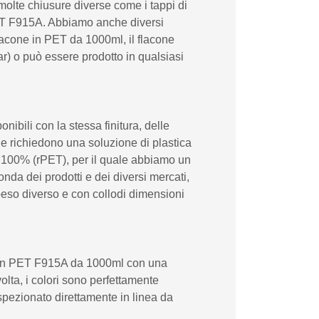
molte chiusure diverse come i tappi di
n PET F915A. Abbiamo anche diversi
flacone in PET da 1000ml, il flacone
) o può essere prodotto in qualsiasi
bili con la stessa finitura, delle
he richiedono una soluzione di plastica
al 100% (rPET), per il quale abbiamo un
da dei prodotti e dei diversi mercati,
peso diverso e con collodi dimensioni
ne in PET F915A da 1000ml con una
olta, i colori sono perfettamente
ispezionato direttamente in linea da