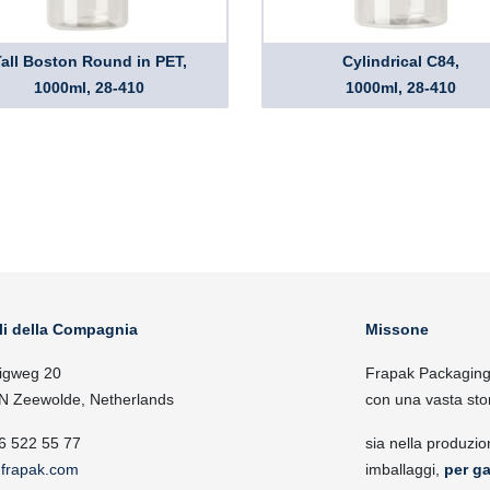
all Boston Round in PET,
Cylindrical C84,
1000ml, 28-410
1000ml, 28-410
li della Compagnia
Missone
igweg 20
Frapak Packaging, 
N Zeewolde, Netherlands
con una vasta sto
6 522 55 77
sia nella produzio
frapak.com
imballaggi,
per ga