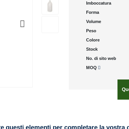
Imboccatura
Forma
Volume
Peso
Colore
Stock
No. di sito web
MOQ
Qu
e questi elementi per completare la vostra 