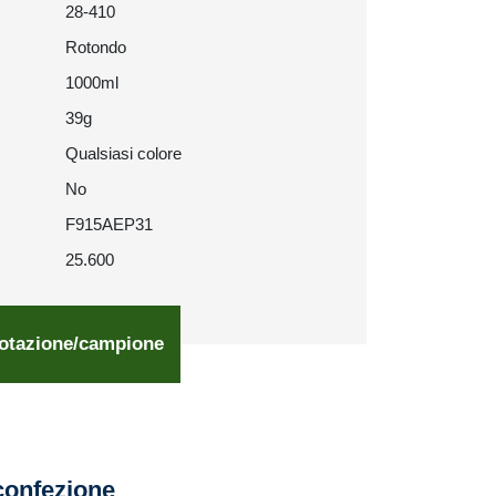
28-410
Rotondo
1000ml
39g
Qualsiasi colore
No
F915AEP31
25.600
otazione/campione
confezione