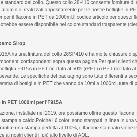
le standard del collo. Questo collo 28-410 consente forniture di 
 in alluminio, realizzati appositamente per le nostre bottiglie i
r per il flacone in PET da 1000ml.Il codice articolo per questo 
ebbe essere disponibile nel colore standard trasparente (clear
 Cosmo Sirop
A ha una finitura del collo 28SP410 e ha molte chiusure disponi
omponenti corrispondenti sopra questa pagina.Per quei clienti c
bottiglia F915A in PET riciclato al 50% (rPET) o PET riciclato 
vande. Le specifiche del packaging sono tutte differenti a secon
amma di bottiglie in PET che vanno da 10ml a 1000ml, tutte di 
ie in PET 1000ml per l'F915A
azione, installate nel 2019, ora possiamo offrire questo flaco
za stampa a caldo.Poiché i 6 colori sono stampati in linea in una v
arantire una stampa perfetta al 100%, il flacone stampato viene 
 nostri clienti il ​​più alto livello di AQL.