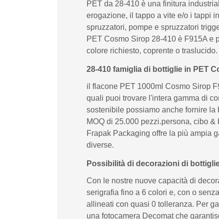
PET da 28-410 è una finitura industria
erogazione, il tappo a vite e/o i tappi
spruzzatori, pompe e spruzzatori trigge
PET Cosmo Sirop 28-410 è F915A e potr
colore richiesto, coprente o traslucido.
28-410 famiglia di bottiglie in PET
il flacone PET 1000ml Cosmo Sirop F915
quali puoi trovare l'intera gamma di c
sostenibile possiamo anche fornire la 
MOQ di 25.000 pezzi.persona, cibo & be
Frapak Packaging offre la più ampia g
diverse.
Possibilità di decorazioni di bottigl
Con le nostre nuove capacità di decor
serigrafia fino a 6 colori e, con o sen
allineati con quasi 0 tolleranza. Per g
una fotocamera Decomat che garantisce ai