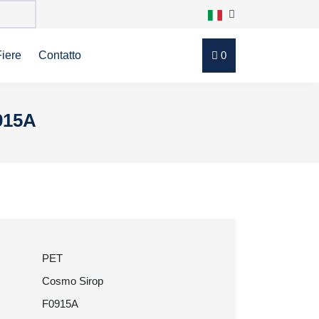
Fiere
Contatto
0
915A
PET
Cosmo Sirop
F0915A