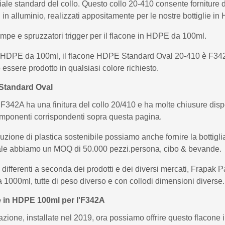
ale standard del collo. Questo collo 20-410 consente forniture d
ppi in alluminio, realizzati appositamente per le nostre bottiglie
mpe e spruzzatori trigger per il flacone in HDPE da 100ml.
 in HDPE da 100ml, il flacone HDPE Standard Oval 20-410 è F342
essere prodotto in qualsiasi colore richiesto.
 Standard Oval
42A ha una finitura del collo 20/410 e ha molte chiusure disponi
componenti corrispondenti sopra questa pagina.
luzione di plastica sostenibile possiamo anche fornire la bottig
le abbiamo un MOQ di 50.000 pezzi.persona, cibo & bevande.
 differenti a seconda dei prodotti e dei diversi mercati, Frapak
1000ml, tutte di peso diverso e con collodi dimensioni diverse.
lie in HDPE 100ml per l'F342A
azione, installate nel 2019, ora possiamo offrire questo flac