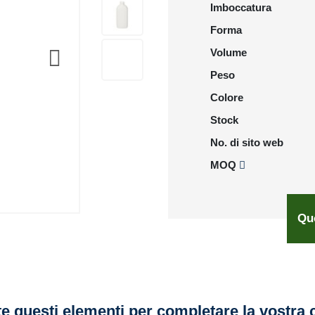
Imboccatura
Forma
Volume
Peso
Colore
Stock
No. di sito web
MOQ
Qu
e questi elementi per completare la vostra 