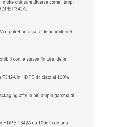
i molte chiusure diverse come i tappi
 in HDPE F342A.
A e potrebbe essere disponibile nel
bili con la stessa finitura, delle
lia F342A in HDPE riciclato al 100%
 Packaging offre la più ampia gamma di
one in HDPE F342A da 100ml con una