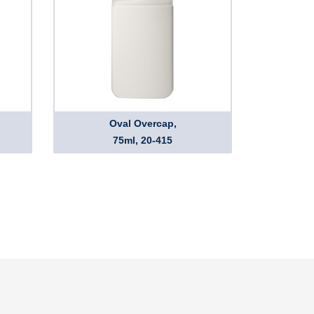
Oval Overcap,
75ml, 20-415