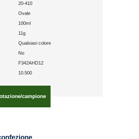
20-410
Ovale
100ml
11g
Qualsiasi colore
No
F342AHD12
10.500
otazione/campione
confezione