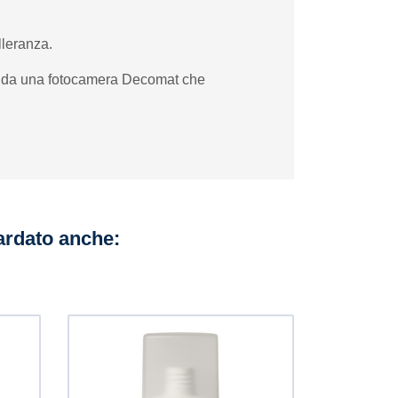
lleranza.
nea da una fotocamera Decomat che
uardato anche: