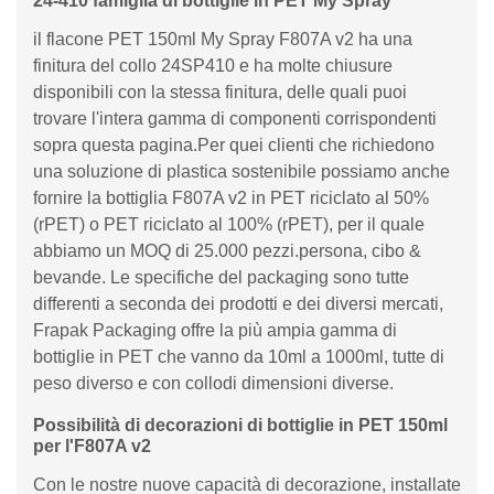
24-410 famiglia di bottiglie in PET My Spray
il flacone PET 150ml My Spray F807A v2 ha una
finitura del collo 24SP410 e ha molte chiusure
disponibili con la stessa finitura, delle quali puoi
trovare l'intera gamma di componenti corrispondenti
sopra questa pagina.Per quei clienti che richiedono
una soluzione di plastica sostenibile possiamo anche
fornire la bottiglia F807A v2 in PET riciclato al 50%
(rPET) o PET riciclato al 100% (rPET), per il quale
abbiamo un MOQ di 25.000 pezzi.persona, cibo &
bevande. Le specifiche del packaging sono tutte
differenti a seconda dei prodotti e dei diversi mercati,
Frapak Packaging offre la più ampia gamma di
bottiglie in PET che vanno da 10ml a 1000ml, tutte di
peso diverso e con collodi dimensioni diverse.
Possibilità di decorazioni di bottiglie in PET 150ml
per l'F807A v2
Con le nostre nuove capacità di decorazione, installate