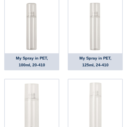
My Spray in PET,
My Spray in PET,
100ml, 20-410
125ml, 24-410