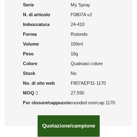
Serie
My Spray
N. di articolo
F0807A v2
Imboccatura
24-410
Forma
Rotondo
Volume
150ml
Peso
16g
Colore
Qualsiasi colore
Stock
No
No. di sito web
F807AEP31-1170
MOQ
27.930
For closure/cappuccio
rounded overcap 1170
Quotazione/campione