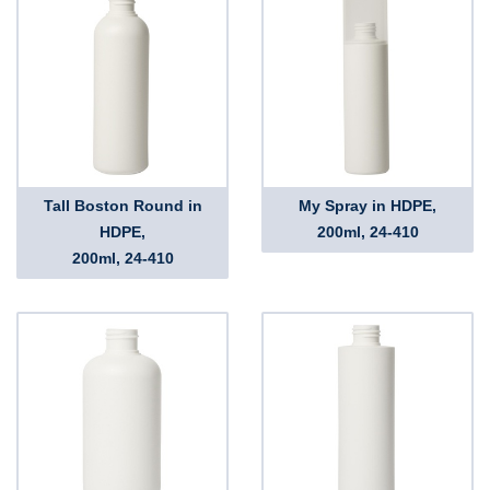
Tall Boston Round in
My Spray in HDPE,
HDPE,
200ml, 24-410
200ml, 24-410