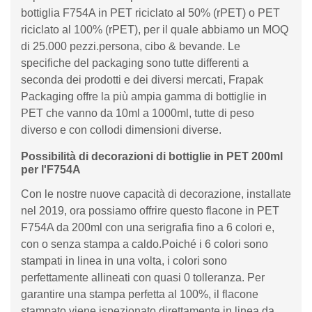
bottiglia F754A in PET riciclato al 50% (rPET) o PET
riciclato al 100% (rPET), per il quale abbiamo un MOQ
di 25.000 pezzi.persona, cibo & bevande. Le
specifiche del packaging sono tutte differenti a
seconda dei prodotti e dei diversi mercati, Frapak
Packaging offre la più ampia gamma di bottiglie in
PET che vanno da 10ml a 1000ml, tutte di peso
diverso e con collodi dimensioni diverse.
Possibilità di decorazioni di bottiglie in PET 200ml
per l'F754A
Con le nostre nuove capacità di decorazione, installate
nel 2019, ora possiamo offrire questo flacone in PET
F754A da 200ml con una serigrafia fino a 6 colori e,
con o senza stampa a caldo.Poiché i 6 colori sono
stampati in linea in una volta, i colori sono
perfettamente allineati con quasi 0 tolleranza. Per
garantire una stampa perfetta al 100%, il flacone
stampato viene ispezionato direttamente in linea da