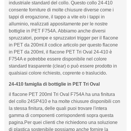
industriale standard del collo. Questo collo 24-410
consente forniture di molte chiusure diverse come i
tappi di erogazione, il tappo a vite e/o i tappi in
alluminio, realizzati appositamente per le nostre
bottiglie in PET F754A. Abbiamo anche diversi
spruzzatori, pompe e spruzzatori trigger per il flacone
in PET da 200ml.Il codice articolo per questo flacone
in PET da 200ml, il flacone PET Tri Oval 24-410 è
F754A e potrebbe essere disponibile nel colore
standard trasparente (clear) o può essere prodotto in
qualsiasi colore richiesto, coprente o traslucido.
24-410 famiglia di bottiglie in PET Tri Oval
il flacone PET 200ml Tri Oval F754A ha una finitura
del collo 24SP410 e ha molte chiusure disponibili con
la stessa finitura, delle quali puoi trovare l'intera
gamma di componenti corrispondenti sopra questa
pagina.Per quei clienti che richiedono una soluzione
di plastica sostenibile possiamo anche fornire la