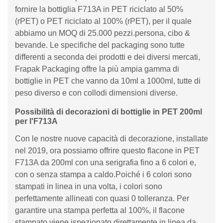
fornire la bottiglia F713A in PET riciclato al 50%
(rPET) o PET riciclato al 100% (rPET), per il quale
abbiamo un MOQ di 25.000 pezzi.persona, cibo &
bevande. Le specifiche del packaging sono tutte
differenti a seconda dei prodotti e dei diversi mercati,
Frapak Packaging offre la più ampia gamma di
bottiglie in PET che vanno da 10ml a 1000ml, tutte di
peso diverso e con collodi dimensioni diverse.
Possibilità di decorazioni di bottiglie in PET 200ml
per l'F713A
Con le nostre nuove capacità di decorazione, installate
nel 2019, ora possiamo offrire questo flacone in PET
F713A da 200ml con una serigrafia fino a 6 colori e,
con o senza stampa a caldo.Poiché i 6 colori sono
stampati in linea in una volta, i colori sono
perfettamente allineati con quasi 0 tolleranza. Per
garantire una stampa perfetta al 100%, il flacone
stampato viene ispezionato direttamente in linea da