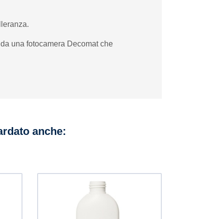
lleranza.
nea da una fotocamera Decomat che
uardato anche: