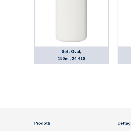
Soft Oval,
150ml, 24-410
Prodotti
Dettag