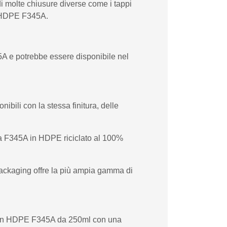
i molte chiusure diverse come i tappi
 in HDPE F345A.
A e potrebbe essere disponibile nel
bili con la stessa finitura, delle
lia F345A in HDPE riciclato al 100%
 Packaging offre la più ampia gamma di
one in HDPE F345A da 250ml con una