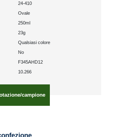
24-410
Ovale
250ml
23g
Qualsiasi colore
No
F345AHD12
10.266
otazione/campione
confezione