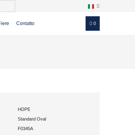
Fiere
Contatto
0
HDPE
Standard Oval
F0345A