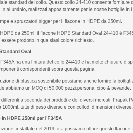
ale standard del collo. Questo collo 24-410 consente forniture d
ppi in alluminio, realizzati appositamente per le nostre bottiglie
mpe e spruzzatori trigger per il flacone in HDPE da 250ml.
 in HDPE da 250ml, il flacone HDPE Standard Oval 24-410 è F345
essere prodotto in qualsiasi colore richiesto.
 Standard Oval
45A ha una finitura del collo 24/410 e ha molte chiusure disponi
componenti corrispondenti sopra questa pagina.
luzione di plastica sostenibile possiamo anche fornire la bottig
le abbiamo un MOQ di 50.000 pezzi.persona, cibo & bevande.
 differenti a seconda dei prodotti e dei diversi mercati, Frapak
1000ml, tutte di peso diverso e con collodi dimensioni diverse.
lie in HDPE 250ml per l'F345A
azione, installate nel 2019, ora possiamo offrire questo flac