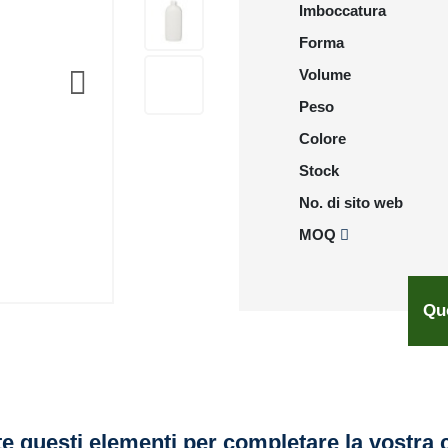
Imboccatura
Forma
Volume
Peso
Colore
Stock
No. di sito web
MOQ
Qu
e questi elementi per completare la vostra 