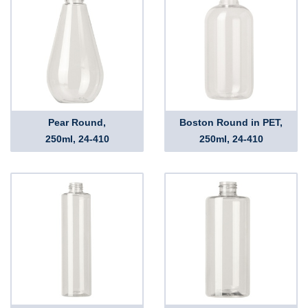
Pear Round,
Boston Round in PET,
250ml, 24-410
250ml, 24-410