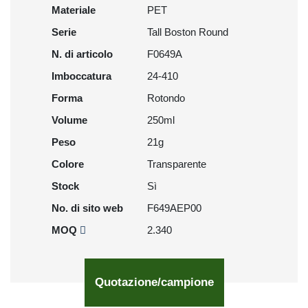
Materiale
PET
Serie
Tall Boston Round
N. di articolo
F0649A
Imboccatura
24-410
Forma
Rotondo
Volume
250ml
Peso
21g
Colore
Transparente
Stock
Sì
No. di sito web
F649AEP00
MOQ
2.340
Quotazione/campione