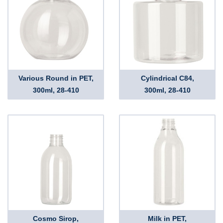
Various Round in PET,
Cylindrical C84,
300ml, 28-410
300ml, 28-410
Cosmo Sirop,
Milk in PET,