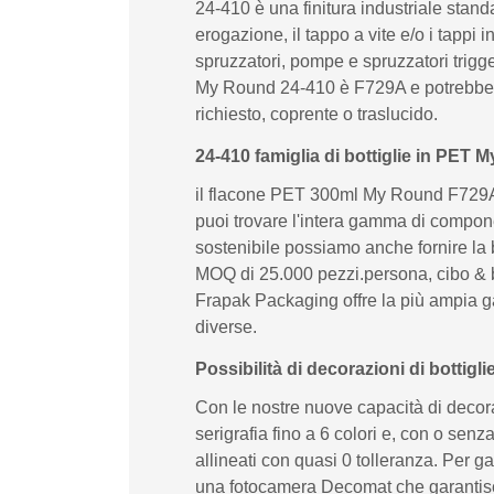
24-410 è una finitura industriale stand
erogazione, il tappo a vite e/o i tappi
spruzzatori, pompe e spruzzatori trigg
My Round 24-410 è F729A e potrebbe es
richiesto, coprente o traslucido.
24-410 famiglia di bottiglie in PET
il flacone PET 300ml My Round F729A ha
puoi trovare l'intera gamma di compone
sostenibile possiamo anche fornire la 
MOQ di 25.000 pezzi.persona, cibo & be
Frapak Packaging offre la più ampia g
diverse.
Possibilità di decorazioni di bottigl
Con le nostre nuove capacità di decor
serigrafia fino a 6 colori e, con o sen
allineati con quasi 0 tolleranza. Per g
una fotocamera Decomat che garantisce ai