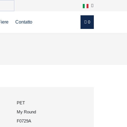
Fiere
Contatto
0
PET
My Round
F0729A