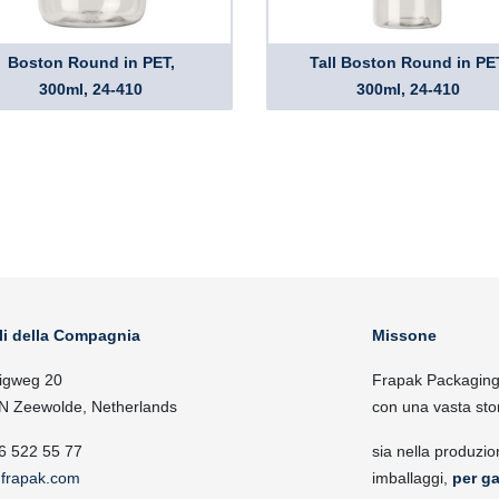
Boston Round in PET,
Tall Boston Round in PE
300ml, 24-410
300ml, 24-410
li della Compagnia
Missone
igweg 20
Frapak Packaging, 
N Zeewolde, Netherlands
con una vasta sto
6 522 55 77
sia nella produzio
frapak.com
imballaggi,
per ga