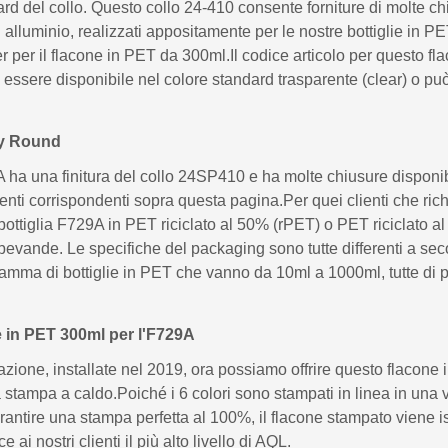
ard del collo. Questo collo 24-410 consente forniture di molte ch
 in alluminio, realizzati appositamente per le nostre bottiglie i
er per il flacone in PET da 300ml.Il codice articolo per questo f
sere disponibile nel colore standard trasparente (clear) o può 
 My Round
 una finitura del collo 24SP410 e ha molte chiusure disponibili
nti corrispondenti sopra questa pagina.Per quei clienti che ric
bottiglia F729A in PET riciclato al 50% (rPET) o PET riciclato 
vande. Le specifiche del packaging sono tutte differenti a secon
amma di bottiglie in PET che vanno da 10ml a 1000ml, tutte di 
ie in PET 300ml per l'F729A
azione, installate nel 2019, ora possiamo offrire questo flaco
za stampa a caldo.Poiché i 6 colori sono stampati in linea in una v
arantire una stampa perfetta al 100%, il flacone stampato viene 
 nostri clienti il ​​più alto livello di AQL.