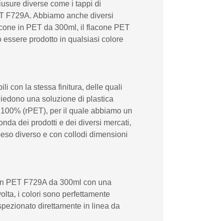
iusure diverse come i tappi di
n PET F729A. Abbiamo anche diversi
lacone in PET da 300ml, il flacone PET
essere prodotto in qualsiasi colore
 con la stessa finitura, delle quali
hiedono una soluzione di plastica
al 100% (rPET), per il quale abbiamo un
da dei prodotti e dei diversi mercati,
peso diverso e con collodi dimensioni
ne in PET F729A da 300ml con una
olta, i colori sono perfettamente
ispezionato direttamente in linea da