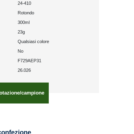
24-410
Rotondo
300ml
23g
Qualsiasi colore
No
F729AEP31
26.026
otazione/campione
confezione