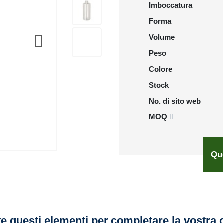
Imboccatura
Forma
Volume
Peso
Colore
Stock
No. di sito web
MOQ
Qu
e questi elementi per completare la vostra 