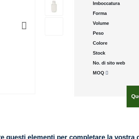
Imboccatura
Forma
Volume
Peso
Colore
Stock
No. di sito web
MOQ
Qu
e questi elementi per completare la vostra 