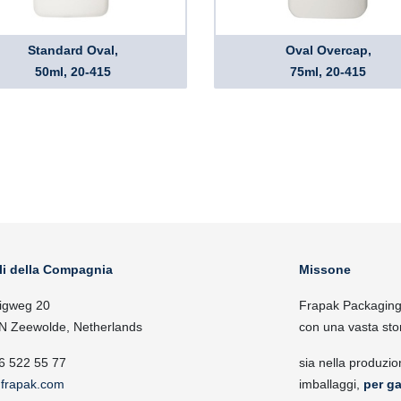
Standard Oval,
Oval Overcap,
50ml, 20-415
75ml, 20-415
li della Compagnia
Missone
igweg 20
Frapak Packaging, 
N Zeewolde, Netherlands
con una vasta sto
6 522 55 77
sia nella produzio
frapak.com
imballaggi,
per ga