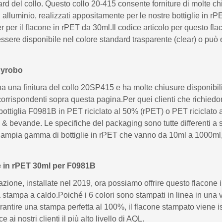
ard del collo. Questo collo 20-415 consente forniture di molte ch
 in alluminio, realizzati appositamente per le nostre bottiglie i
r per il flacone in rPET da 30ml.Il codice articolo per questo fl
ere disponibile nel colore standard trasparente (clear) o può e
 Cyrobo
una finitura del collo 20SP415 e ha molte chiusure disponibili c
orrispondenti sopra questa pagina.Per quei clienti che richiedo
bottiglia F0981B in PET riciclato al 50% (rPET) o PET riciclato
 bevande. Le specifiche del packaging sono tutte differenti a s
 ampia gamma di bottiglie in rPET che vanno da 10ml a 1000ml, t
lie in rPET 30ml per F0981B
azione, installate nel 2019, ora possiamo offrire questo flaco
za stampa a caldo.Poiché i 6 colori sono stampati in linea in una v
arantire una stampa perfetta al 100%, il flacone stampato viene 
 nostri clienti il ​​più alto livello di AQL.