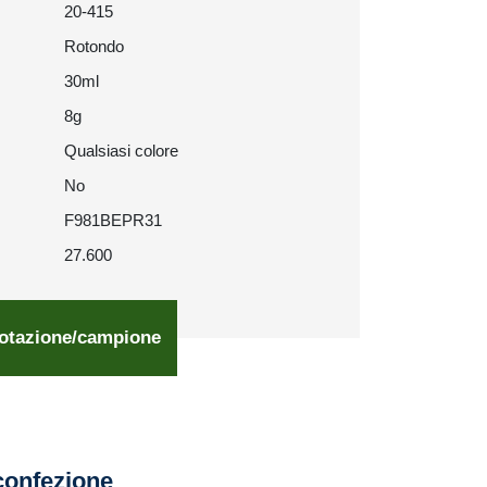
20-415
Rotondo
30ml
8g
Qualsiasi colore
No
F981BEPR31
27.600
otazione/campione
confezione