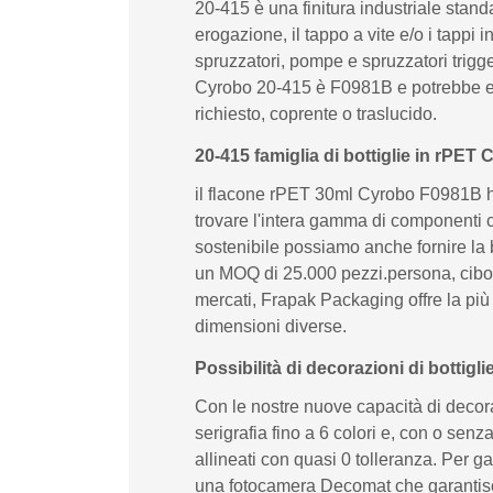
20-415 è una finitura industriale stand
erogazione, il tappo a vite e/o i tappi
spruzzatori, pompe e spruzzatori trigge
Cyrobo 20-415 è F0981B e potrebbe ess
richiesto, coprente o traslucido.
20-415 famiglia di bottiglie in rPET
il flacone rPET 30ml Cyrobo F0981B ha 
trovare l'intera gamma di componenti c
sostenibile possiamo anche fornire la 
un MOQ di 25.000 pezzi.persona, cibo &
mercati, Frapak Packaging offre la più
dimensioni diverse.
Possibilità di decorazioni di bottig
Con le nostre nuove capacità di decor
serigrafia fino a 6 colori e, con o sen
allineati con quasi 0 tolleranza. Per g
una fotocamera Decomat che garantisce ai