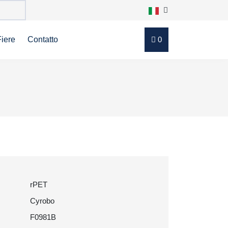
Fiere
Contatto
0
rPET
Cyrobo
F0981B