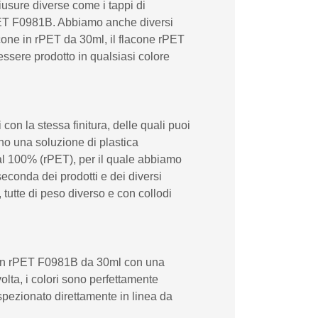
iusure diverse come i tappi di
n rPET F0981B. Abbiamo anche diversi
acone in rPET da 30ml, il flacone rPET
ssere prodotto in qualsiasi colore
on la stessa finitura, delle quali puoi
no una soluzione di plastica
 al 100% (rPET), per il quale abbiamo
econda dei prodotti e dei diversi
utte di peso diverso e con collodi
ne in rPET F0981B da 30ml con una
olta, i colori sono perfettamente
ispezionato direttamente in linea da