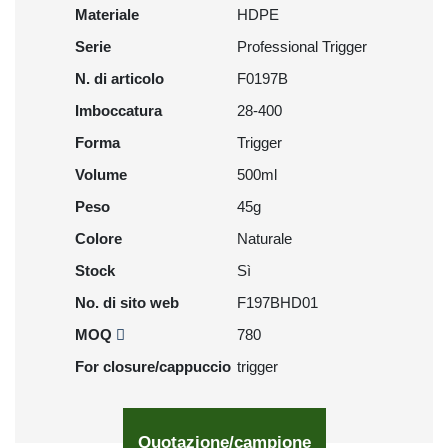
Materiale
HDPE
Serie
Professional Trigger
N. di articolo
F0197B
Imboccatura
28-400
Forma
Trigger
Volume
500ml
Peso
45g
Colore
Naturale
Stock
Sì
No. di sito web
F197BHD01
MOQ
780
For closure/cappuccio
trigger
Quotazione/campione