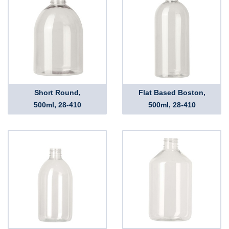
Short Round,
Flat Based Boston,
500ml, 28-410
500ml, 28-410