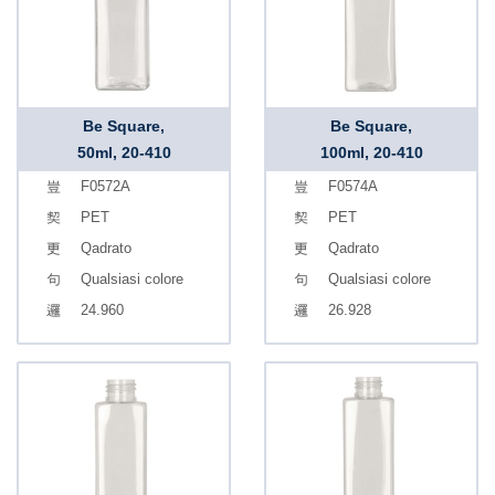
Be Square,
Be Square,
50ml, 20-410
100ml, 20-410
F0572A
F0574A
PET
PET
Qadrato
Qadrato
Qualsiasi colore
Qualsiasi colore
24.960
26.928