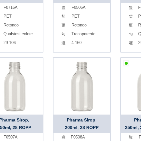
F0716A
F0506A
F
PET
PET
P
Rotondo
Rotondo
R
Qualsiasi colore
Transparente
Q
29.106
4.160
2
Pharma Sirop,
Pharma Sirop,
Pha
150ml, 28 ROPP
200ml, 28 ROPP
250ml,
F0507A
F0508A
F