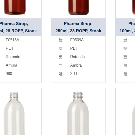
Pharma Sirop,
Pharma Sirop,
Pha
l, 28 ROPP, Stock
250ml, 28 ROPP, Stock
100ml,
F0513A
F0509A
PET
PET
Rotondo
Rotondo
Ambra
Ambra
960
2.112