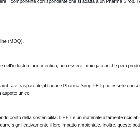
iere il componente corrispondente che si adatta a un Pharma Sirop. I 
rdine (MOQ).
 nell'industria farmaceutica, può essere impiegato anche per i prodotti
rd ambra e trasparente, il flacone Pharma Sirop PET può essere conseg
n aspetto unico.
 conto della sostenibilità. Il PET è un materiale altamente riciclabile, ch
urre significativamente il loro impatto ambientale. Inoltre, queste bottigl