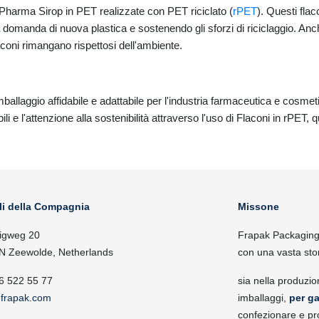
Pharma Sirop in PET realizzate con PET riciclato (
rPET
). Questi fla
 la domanda di nuova plastica e sostenendo gli sforzi di riciclaggio. An
aconi rimangano rispettosi dell'ambiente.
mballaggio affidabile e adattabile per l'industria farmaceutica e cosmet
 e l'attenzione alla sostenibilità attraverso l'uso di Flaconi in rPET, 
li della Compagnia
Missone
igweg 20
Frapak Packaging, 
N Zeewolde, Netherlands
con una vasta sto
6 522 55 77
sia nella produzio
frapak.com
imballaggi,
per ga
confezionare e pr