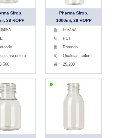
rma Sirop,
Pharma Sirop,
ml, 28 ROPP
1000ml, 28 ROPP
0505A
F0515A
ET
PET
otondo
Rotondo
ualsiasi colore
Qualsiasi colore
8.560
25.200