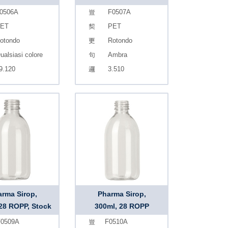
0506A
F0507A
ET
PET
otondo
Rotondo
ualsiasi colore
Ambra
9.120
3.510
rma Sirop,
Pharma Sirop,
 28 ROPP, Stock
300ml, 28 ROPP
0509A
F0510A