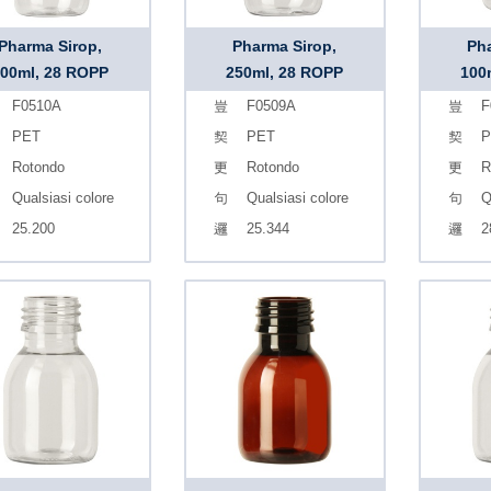
Pharma Sirop,
Pharma Sirop,
Pha
300ml, 28 ROPP
250ml, 28 ROPP
100
F0510A
F0509A
F
PET
PET
P
Rotondo
Rotondo
R
Qualsiasi colore
Qualsiasi colore
Q
25.200
25.344
2