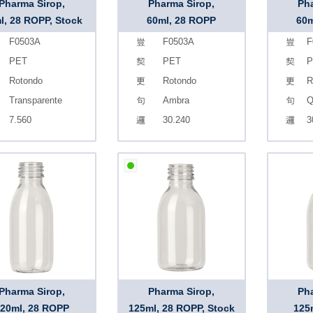
Pharma Sirop,
Pharma Sirop,
Pha
l, 28 ROPP, Stock
60ml, 28 ROPP
60m
F0503A
F0503A
F
PET
PET
P
Rotondo
Rotondo
R
Transparente
Ambra
Q
7.560
30.240
3
Pharma Sirop,
Pharma Sirop,
Pha
120ml, 28 ROPP
125ml, 28 ROPP, Stock
125