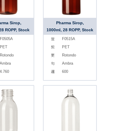
rma Sirop,
Pharma Sirop,
 28 ROPP, Stock
1000ml, 28 ROPP, Stock
F0505A
F0515A
PET
PET
Rotondo
Rotondo
Ambra
Ambra
4.760
600