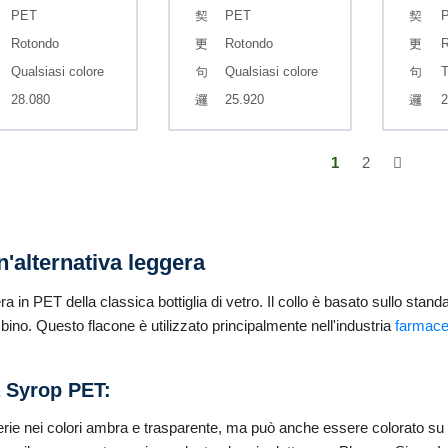
PET
PET
Rotondo
Rotondo
R
Qualsiasi colore
Qualsiasi colore
T
28.080
25.920
2
1
2
'alternativa leggera
in PET della classica bottiglia di vetro. Il collo è basato sullo standa
no. Questo flacone è utilizzato principalmente nell'industria
farmace
a Syrop PET:
serie nei colori ambra e trasparente, ma può anche essere colorato su