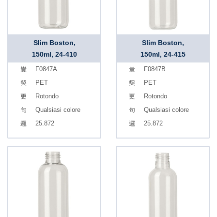
Slim Boston,
Slim Boston,
150ml, 24-410
150ml, 24-415
F0847A
F0847B
PET
PET
Rotondo
Rotondo
Qualsiasi colore
Qualsiasi colore
25.872
25.872