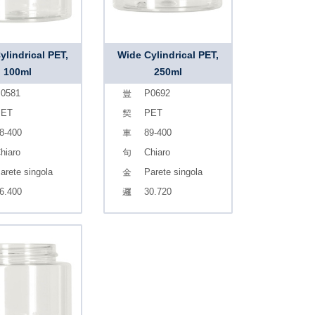
ylindrical PET,
Wide Cylindrical PET,
100ml
250ml
0581
P0692
PET
PET
8-400
89-400
hiaro
Chiaro
arete singola
Parete singola
6.400
30.720