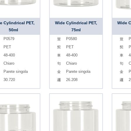
e Cylindrical PET,
Wide Cylindrical PET,
Wide C
50ml
75ml
P0579
P0580
P
PET
PET
48-400
48-400
4
Chiaro
Chiaro
C
Parete singola
Parete singola
P
30.720
26.208
2