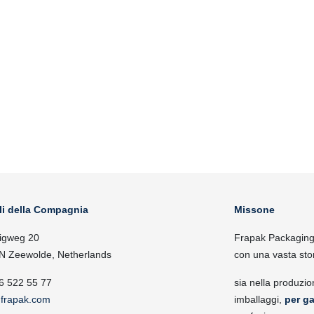
li della Compagnia
Missone
igweg 20
Frapak Packaging, 
N Zeewolde, Netherlands
con una vasta sto
6 522 55 77
sia nella produzio
frapak.com
imballaggi,
per ga