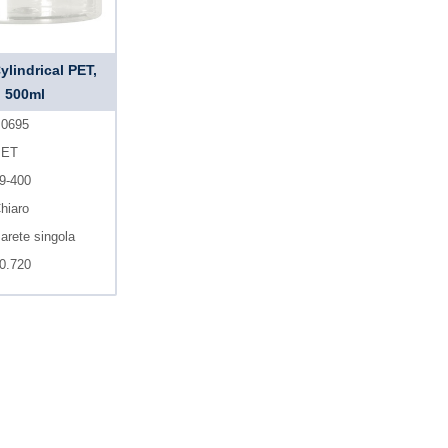
ylindrical PET,
500ml
0695
PET
9-400
hiaro
arete singola
0.720