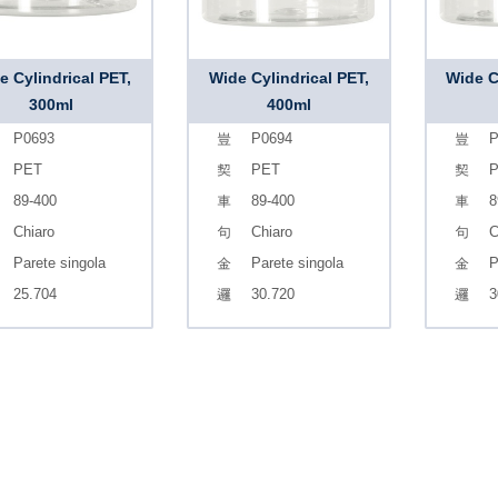
e Cylindrical PET,
Wide Cylindrical PET,
Wide C
300ml
400ml
P0693
P0694
P
PET
PET
89-400
89-400
8
Chiaro
Chiaro
C
Parete singola
Parete singola
P
25.704
30.720
3