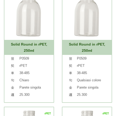
Solid Round in rPET,
Solid Round in rPET,
250ml
250ml
P0509
P0509
rPET
rPET
38-485
38-485
Chiaro
Qualsiasi colore
Parete singola
Parete singola
25.300
25.300
rPET
rPET