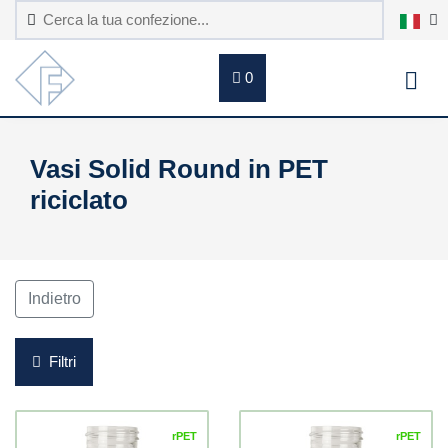
0
Vasi Solid Round in PET
riciclato
Indietro
Filtri
rPET
rPET