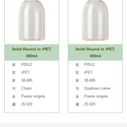
Solid Round in rPET,
Solid Round in rPET,
400ml
400ml
P0512
P0512
rPET
rPET
38-485
38-485
Chiaro
Qualsiasi colore
Parete singola
Parete singola
25.920
25.920