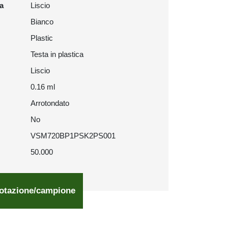
ra
Liscio
Bianco
Plastic
Testa in plastica
Liscio
0.16 ml
Arrotondato
No
VSM720BP1PSK2PS001
50.000
otazione/campione