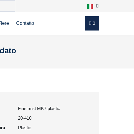
Fiere
Contatto
0
ndato
Fine mist MK7 plastic
20-410
ura
Plastic