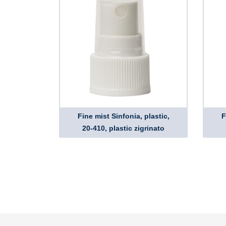
Fine mist Sinfonia, plastic,
F
20-410, plastic zigrinato