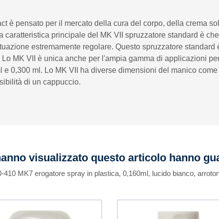
 è pensato per il mercato della cura del corpo, della crema solar
La caratteristica principale del MK VII spruzzatore standard è c
uazione estremamente regolare. Questo spruzzatore standard è idea
li. Lo MK VII è unica anche per l'ampia gamma di applicazioni per 
 ml e 0,300 ml. Lo MK VII ha diverse dimensioni del manico come
sibilità di un cappuccio.
 hanno visualizzato questo articolo hanno g
20-410 MK7 erogatore spray in plastica, 0,160ml, lucido bianco, arroto