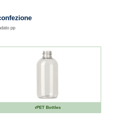
confezione
ndato pp
rPET Bottles