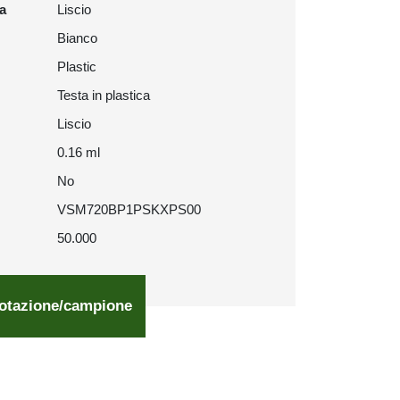
ra
Liscio
Bianco
Plastic
Testa in plastica
Liscio
0.16 ml
No
VSM720BP1PSKXPS00
50.000
otazione/campione