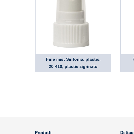
Fine mist Sinfonia, plastic,
20-410, plastic zigrinato
Prodotti
Dettag