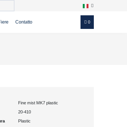
Fiere
Contatto
0
Fine mist MK7 plastic
20-410
ura
Plastic