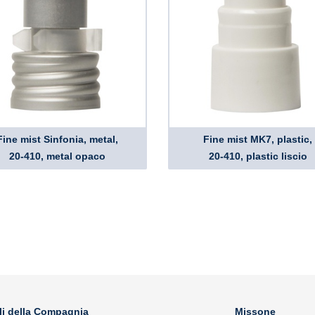
Fine mist Sinfonia, metal,
Fine mist MK7, plastic,
20-410, metal opaco
20-410, plastic liscio
li della Compagnia
Missone