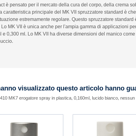
 è pensato per il mercato della cura del corpo, della crema solar
La caratteristica principale del MK VII spruzzatore standard è c
uazione estremamente regolare. Questo spruzzatore standard è idea
li. Lo MK VII è unica anche per l'ampia gamma di applicazioni per 
 ml e 0,300 ml. Lo MK VII ha diverse dimensioni del manico come
puccio.
 hanno visualizzato questo articolo hanno g
0-410 MK7 erogatore spray in plastica, 0,160ml, lucido bianco, nessun