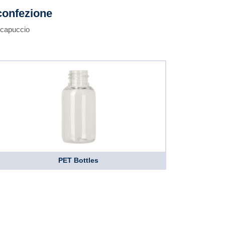
confezione
 capuccio
PET Bottles