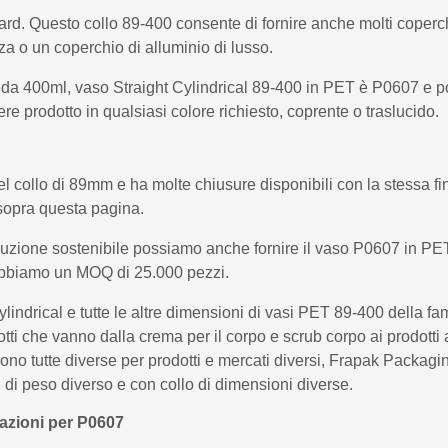
ard. Questo collo 89-400 consente di fornire anche molti coperch
za o un coperchio di alluminio di lusso.
T da 400ml, vaso Straight Cylindrical 89-400 in PET è P0607 e p
re prodotto in qualsiasi colore richiesto, coprente o traslucido.
 collo di 89mm e ha molte chiusure disponibili con la stessa finit
sopra questa pagina.
oluzione sostenibile possiamo anche fornire il vaso P0607 in PE
e abbiamo un MOQ di 25.000 pezzi.
lindrical e tutte le altre dimensioni di vasi PET 89-400 della fam
tti che vanno dalla crema per il corpo e scrub corpo ai prodotti
sono tutte diverse per prodotti e mercati diversi, Frapak Packagi
 di peso diverso e con collo di dimensioni diverse.
razioni per P0607