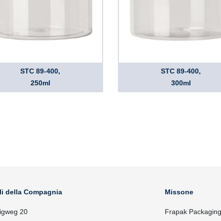
STC 89-400,
STC 89-400,
250ml
300ml
li della Compagnia
Missone
igweg 20
Frapak Packaging, 