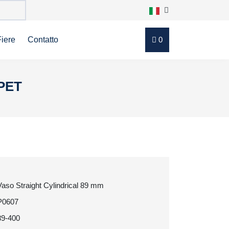
Fiere
Contatto
0
 PET
Vaso Straight Cylindrical 89 mm
P0607
89-400