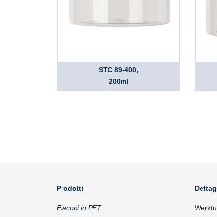
STC 89-400,
200ml
Prodotti
Dettag
Flaconi in PET
Werktu