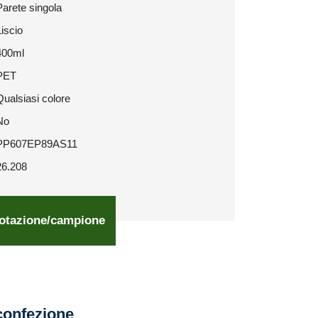
Parete singola
Liscio
400ml
PET
Qualsiasi colore
No
PP607EP89AS11
26.208
otazione/campione
confezione