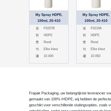
My Spray HDPE,
My Spray HDPE,
100ml, 20-410
100ml, 20-410
F0207B
F0219A
HDPE
HDPE
Rond
Rond
Elke kleur
Elke kleur
10.400
10.050
Frapak Packaging, uw belangrijkste leverancier vo
gemaakt van 100% rHDPE, wij hebben de perfecte v
geschikt voor verschillende sluitingsopties, zoals
ontwikkeling, zodat onze verpakkingen aan de hoog