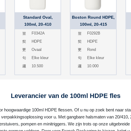
Standard Oval,
Boston Round HDPE,
100ml, 20-410
100ml, 20-415
F0342A
F0292B
HDPE
HDPE
Ovaal
Rond
Elke kleur
Elke kleur
10.500
10.000
Leverancier van de 100ml HDPE fles
or hoogwaardige 100ml HDPE flessen. Of u nu op zoek bent naar stan
erpakkingsoplossing voor u. Met gangbare halsmaten van 20/410, 20/
 verstuivers, pompen en minitriggers. We zijn trots op onze uitgebrei
ste normen voldoen. Door voor Frapak Packaging te kiezen, krijgt u