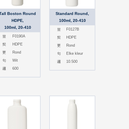
Tall Boston Round
Standard Round,
HDPE,
100ml, 20-410
100ml, 20-410
F0127B
F0190A
HDPE
HDPE
Rond
Rond
Elke kleur
Wit
10.500
600