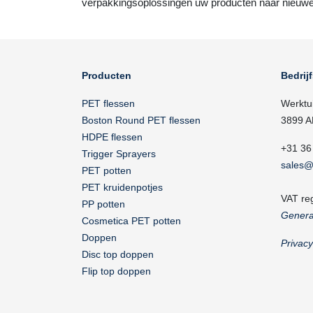
verpakkingsoplossingen uw producten naar nieuwe
Producten
Bedrij
PET flessen
Werktu
Boston Round PET flessen
3899 A
HDPE flessen
+31 36
Trigger Sprayers
sales@
PET potten
PET kruidenpotjes
VAT re
PP potten
Genera
Cosmetica PET potten
Doppen
Privac
Disc top doppen
Flip top doppen