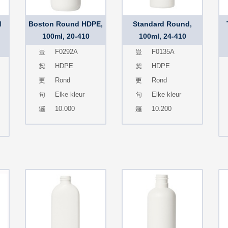
d
Boston Round HDPE,
Standard Round,
100ml, 20-410
100ml, 24-410
F0292A
F0135A
HDPE
HDPE
Rond
Rond
Elke kleur
Elke kleur
10.000
10.200