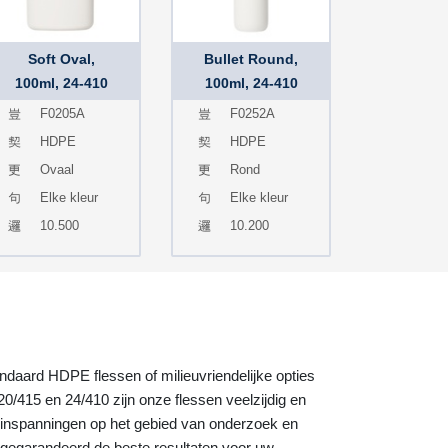
Soft Oval,
Bullet Round,
100ml, 24-410
100ml, 24-410
F0205A
F0252A
HDPE
HDPE
Ovaal
Rond
Elke kleur
Elke kleur
10.500
10.200
daard HDPE flessen of milieuvriendelijke opties
415 en 24/410 zijn onze flessen veelzijdig en
de inspanningen op het gebied van onderzoek en
 gegarandeerd de beste resultaten voor uw