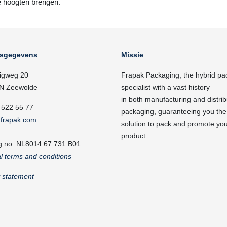
 hoogten brengen.
fsgegevens
Missie
igweg 20
Frapak Packaging, the hybrid pa
N Zeewolde
specialist with a vast history
in both manufacturing and distrib
 522 55 77
packaging, guaranteeing you the
frapak.com
solution to pack and promote yo
product.
g.no. NL8014.67.731.B01
l terms and conditions
y statement