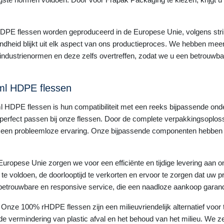
l HDPE flessen worden geproduceerd in de Europese Unie, volgens str
dheid blijkt uit elk aspect van ons productieproces. We hebben meer
industrienormen en deze zelfs overtreffen, zodat we u een betrouw
ml HDPE flessen
 HDPE flessen is hun compatibiliteit met een reeks bijpassende onder
e perfect passen bij onze flessen. Door de complete verpakkingsoplo
an een probleemloze ervaring. Onze bijpassende componenten hebben
uropese Unie zorgen we voor een efficiënte en tijdige levering aan onz
te voldoen, de doorlooptijd te verkorten en ervoor te zorgen dat uw
 betrouwbare en responsive service, die een naadloze aankoop garand
nze 100% rHDPE flessen zijn een milieuvriendelijk alternatief voor 
e vermindering van plastic afval en het behoud van het milieu. We z