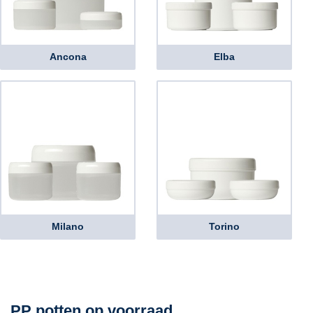
Ancona
Elba
Milano
Torino
PP potten op voorraad