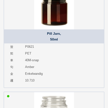
Pill Jars,
50ml
P0621
PET
40M-snap
Amber
Enkelwandig
10.710