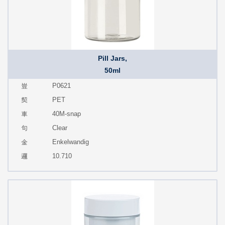
Pill Jars,
50ml
P0621
PET
40M-snap
Clear
Enkelwandig
10.710