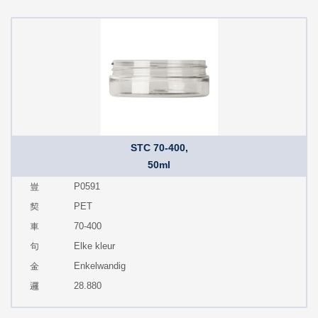
STC 70-400,
50ml
P0591
PET
70-400
Elke kleur
Enkelwandig
28.880