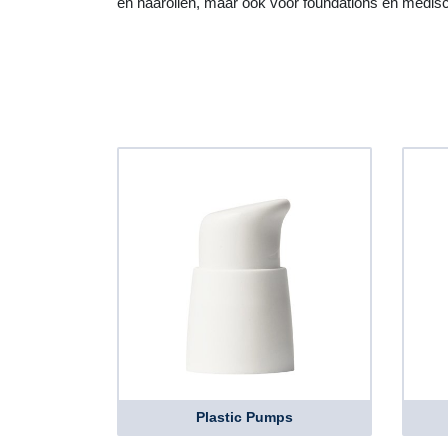
en haaroliën, maar ook voor foundations en medis
Plastic Pumps