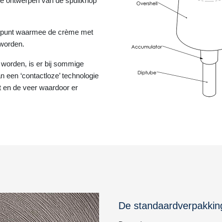
de ontwerpen van de spuitknop
itpunt waarmee de crème met
 worden.
orden, is er bij sommige
een ‘contactloze’ technologie
t en de veer waardoor er
De standaardverpakkin