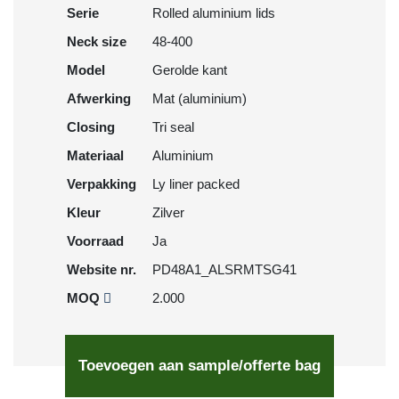
Serie
Rolled aluminium lids
Neck size
48-400
Model
Gerolde kant
Afwerking
Mat (aluminium)
Closing
Tri seal
Materiaal
Aluminium
Verpakking
Ly liner packed
Kleur
Zilver
Voorraad
Ja
Website nr.
PD48A1_ALSRMTSG41
MOQ
2.000
Toevoegen aan sample/offerte bag