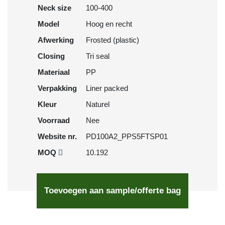
Neck size
100-400
Model
Hoog en recht
Afwerking
Frosted (plastic)
Closing
Tri seal
Materiaal
PP
Verpakking
Liner packed
Kleur
Naturel
Voorraad
Nee
Website nr.
PD100A2_PPS5FTSP01
MOQ
10.192
Toevoegen aan sample/offerte bag