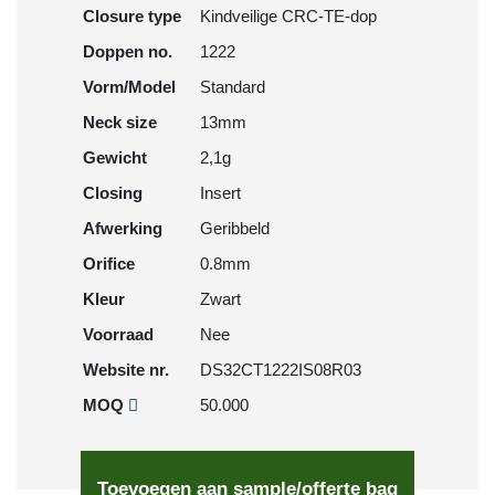
Closure type
Kindveilige CRC-TE-dop
Doppen no.
1222
Vorm/Model
Standard
Neck size
13mm
Gewicht
2,1g
Closing
Insert
Afwerking
Geribbeld
Orifice
0.8mm
Kleur
Zwart
Voorraad
Nee
Website nr.
DS32CT1222IS08R03
MOQ
50.000
Toevoegen aan sample/offerte bag