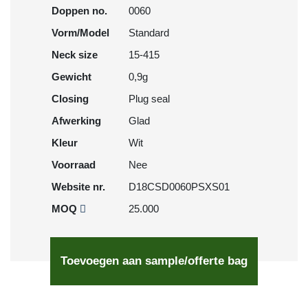
Doppen no.
0060
Vorm/Model
Standard
Neck size
15-415
Gewicht
0,9g
Closing
Plug seal
Afwerking
Glad
Kleur
Wit
Voorraad
Nee
Website nr.
D18CSD0060PSXS01
MOQ
25.000
Toevoegen aan sample/offerte bag