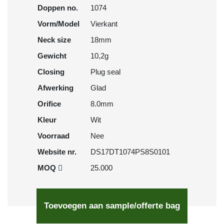
Doppen no.
1074
Vorm/Model
Vierkant
Neck size
18mm
Gewicht
10,2g
Closing
Plug seal
Afwerking
Glad
Orifice
8.0mm
Kleur
Wit
Voorraad
Nee
Website nr.
DS17DT1074PS8S0101
MOQ
25.000
Toevoegen aan sample/offerte bag