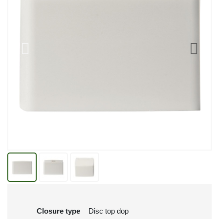
Closure type
Disc top dop