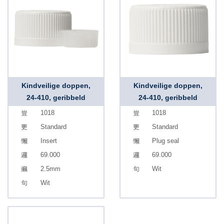
Kindveilige doppen,
Kindveilige doppen,
24-410, geribbeld
24-410, geribbeld
1018
1018
Standard
Standard
Insert
Plug seal
69.000
69.000
2.5mm
Wit
Wit