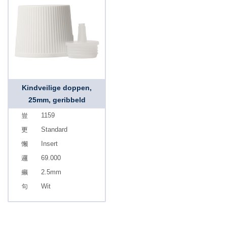
Kindveilige doppen,
25mm, geribbeld
1159
Standard
Insert
69.000
2.5mm
Wit