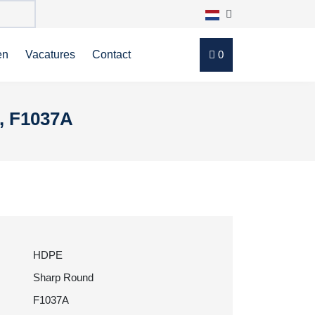
en
Vacatures
Contact
0
r, F1037A
HDPE
Sharp Round
F1037A