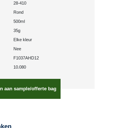
28-410
Rond
500ml
35g
Elke kleur
Nee
F1037AHD12
10.080
n aan sample/offerte bag
aken