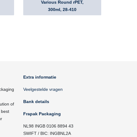
Various Round rPET,
300ml, 28-410
Extra informatie
ckaging
Veelgestelde vragen
Bank details
ution of
 best
Frapak Packaging
ur
NL98 INGB 0106 8894 43
SWIFT / BIC: INGBNL2A