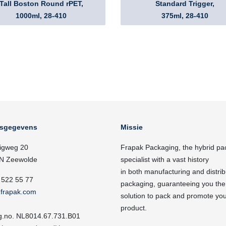
Tall Boston Round rPET,
Standard Trigger,
1000ml, 28-410
375ml, 28-410
fsgegevens
Missie
igweg 20
Frapak Packaging, the hybrid pa
N Zeewolde
specialist with a vast history
in both manufacturing and distrib
 522 55 77
packaging, guaranteeing you the
frapak.com
solution to pack and promote yo
product.
g.no. NL8014.67.731.B01