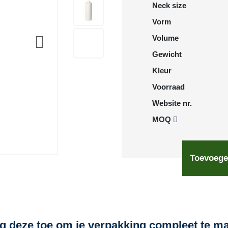
Neck size
Vorm
Volume
Gewicht
Kleur
Voorraad
Website nr.
MOQ
Toevoege
g deze toe om je verpakking compleet te m