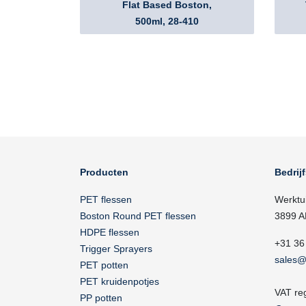
Flat Based Boston,
500ml, 28-410
Producten
Bedrij
PET flessen
Werktu
Boston Round PET flessen
3899 A
HDPE flessen
+31 36
Trigger Sprayers
sales@
PET potten
PET kruidenpotjes
VAT re
PP potten