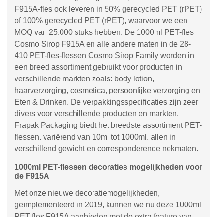
F915A-fles ook leveren in 50% gerecycled PET (rPET)
of 100% gerecycled PET (rPET), waarvoor we een
MOQ van 25.000 stuks hebben. De 1000ml PET-fles
Cosmo Sirop F915A en alle andere maten in de 28-
410 PET-fles-flessen Cosmo Sirop Family worden in
een breed assortiment gebruikt voor producten in
verschillende markten zoals: body lotion,
haarverzorging, cosmetica, persoonlijke verzorging en
Eten & Drinken. De verpakkingsspecificaties zijn zeer
divers voor verschillende producten en markten.
Frapak Packaging biedt het breedste assortiment PET-
flessen, variërend van 10ml tot 1000ml, allen in
verschillend gewicht en corresponderende nekmaten.
1000ml PET-flessen decoraties mogelijkheden voor
de F915A
Met onze nieuwe decoratiemogelijkheden,
geïmplementeerd in 2019, kunnen we nu deze 1000ml
PET-fles F915A aanbieden met de extra feature van