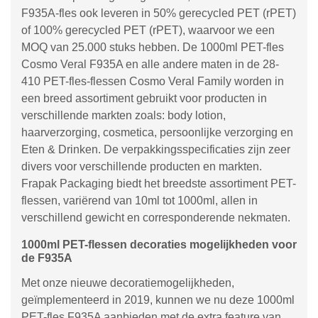
F935A-fles ook leveren in 50% gerecycled PET (rPET)
of 100% gerecycled PET (rPET), waarvoor we een
MOQ van 25.000 stuks hebben. De 1000ml PET-fles
Cosmo Veral F935A en alle andere maten in de 28-
410 PET-fles-flessen Cosmo Veral Family worden in
een breed assortiment gebruikt voor producten in
verschillende markten zoals: body lotion,
haarverzorging, cosmetica, persoonlijke verzorging en
Eten & Drinken. De verpakkingsspecificaties zijn zeer
divers voor verschillende producten en markten.
Frapak Packaging biedt het breedste assortiment PET-
flessen, variërend van 10ml tot 1000ml, allen in
verschillend gewicht en corresponderende nekmaten.
1000ml PET-flessen decoraties mogelijkheden voor
de F935A
Met onze nieuwe decoratiemogelijkheden,
geïmplementeerd in 2019, kunnen we nu deze 1000ml
PET-fles F935A aanbieden met de extra feature van