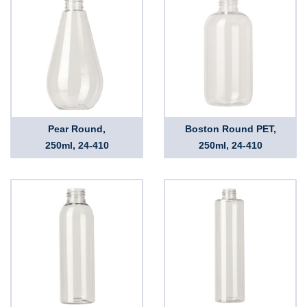
Pear Round,
Boston Round PET,
250ml, 24-410
250ml, 24-410