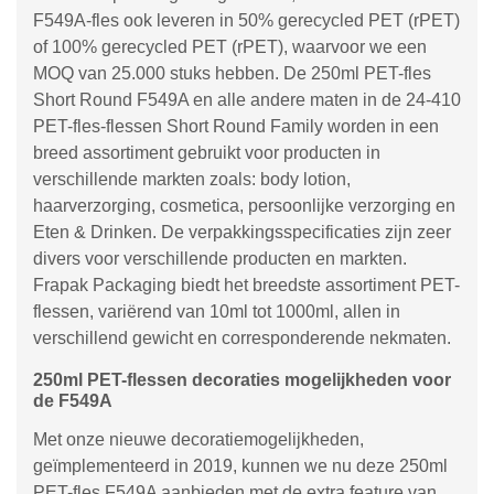
F549A-fles ook leveren in 50% gerecycled PET (rPET)
of 100% gerecycled PET (rPET), waarvoor we een
MOQ van 25.000 stuks hebben. De 250ml PET-fles
Short Round F549A en alle andere maten in de 24-410
PET-fles-flessen Short Round Family worden in een
breed assortiment gebruikt voor producten in
verschillende markten zoals: body lotion,
haarverzorging, cosmetica, persoonlijke verzorging en
Eten & Drinken. De verpakkingsspecificaties zijn zeer
divers voor verschillende producten en markten.
Frapak Packaging biedt het breedste assortiment PET-
flessen, variërend van 10ml tot 1000ml, allen in
verschillend gewicht en corresponderende nekmaten.
250ml PET-flessen decoraties mogelijkheden voor
de F549A
Met onze nieuwe decoratiemogelijkheden,
geïmplementeerd in 2019, kunnen we nu deze 250ml
PET-fles F549A aanbieden met de extra feature van