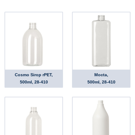
Cosmo Sirop rPET,
Mocta,
500ml, 28-410
500ml, 28-410