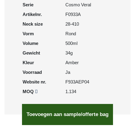
Serie
Cosmo Veral
Artikelnr.
F0933A
Neck size
28-410
Vorm
Rond
Volume
500ml
Gewicht
34g
Kleur
Amber
Voorraad
Ja
Website nr.
F933AEP04
MOQ
1.134
Toevoegen aan sample/offerte bag