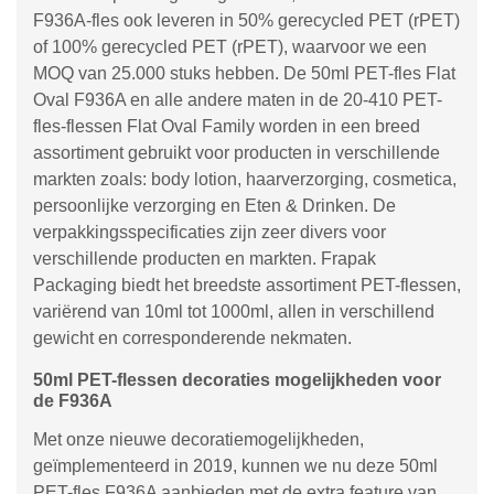
F936A-fles ook leveren in 50% gerecycled PET (rPET)
of 100% gerecycled PET (rPET), waarvoor we een
MOQ van 25.000 stuks hebben. De 50ml PET-fles Flat
Oval F936A en alle andere maten in de 20-410 PET-
fles-flessen Flat Oval Family worden in een breed
assortiment gebruikt voor producten in verschillende
markten zoals: body lotion, haarverzorging, cosmetica,
persoonlijke verzorging en Eten & Drinken. De
verpakkingsspecificaties zijn zeer divers voor
verschillende producten en markten. Frapak
Packaging biedt het breedste assortiment PET-flessen,
variërend van 10ml tot 1000ml, allen in verschillend
gewicht en corresponderende nekmaten.
50ml PET-flessen decoraties mogelijkheden voor
de F936A
Met onze nieuwe decoratiemogelijkheden,
geïmplementeerd in 2019, kunnen we nu deze 50ml
PET-fles F936A aanbieden met de extra feature van