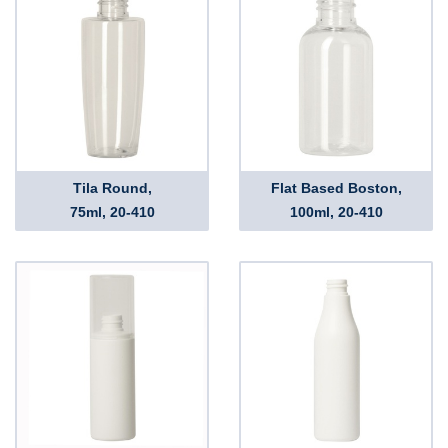
Tila Round,
Flat Based Boston,
75ml, 20-410
100ml, 20-410