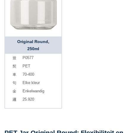
Original Round,
250ml
P0577
PET
70-400
Elke kleur
Enkelwandig
25.920
PET Jar Original Round: Flexibiliteit en