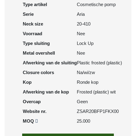
Type artikel
Cosmetische pomp
Serie
Aria
Neck size
20-410
Voorraad
Nee
Type sluiting
Lock Up
Metal overshell
Nee
Afwerking van de sluiting
Plastic frosted (plastic)
Closure colors
Na/wi/zw
Kop
Ronde kop
Afwerking van de kop
Frosted (plastic) wit
Overcap
Geen
Website nr.
ZSAR20BFP1FKX00
MOQ
25.000