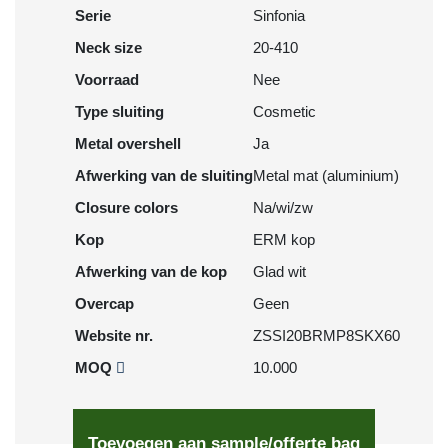
Serie
Sinfonia
Neck size
20-410
Voorraad
Nee
Type sluiting
Cosmetic
Metal overshell
Ja
Afwerking van de sluiting
Metal mat (aluminium)
Closure colors
Na/wi/zw
Kop
ERM kop
Afwerking van de kop
Glad wit
Overcap
Geen
Website nr.
ZSSI20BRMP8SKX60
MOQ
10.000
Toevoegen aan sample/offerte bag