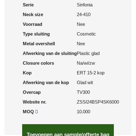
Serie
Sinfonia
Neck size
24-410
Voorraad
Nee
Type sluiting
Cosmetic
Metal overshell
Nee
Afwerking van de sluiting
Plastic glad
Closure colors
Na/wi/zw
Kop
ERT 15-2 kop
Afwerking van de kop
Glad wit
Overcap
TV300
Website nr.
ZSSI24BSP4SK6000
MOQ
10.000
Toevoegen aan sample/offerte bag