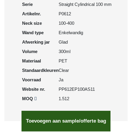
Serie
Straight Cylindrical 100 mm
Artikelnr.
P0612
Neck size
100-400
Wand type
Enkelwandig
Afwerking jar
Glad
Volume
300ml
Materiaal
PET
Standaardkleuren
Clear
Voorraad
Ja
Website nr.
PP612EP100AS11
MOQ
1.512
Toevoegen aan sample/offerte bag